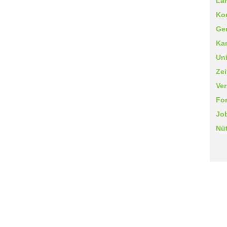
Lä
Ko
Ger
Kam
Uni
Zei
Ve
For
Jo
Nüt