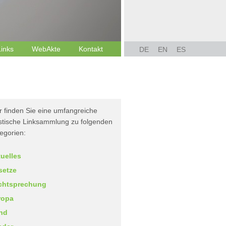
Links
WebAkte
Kontakt
DE
EN
ES
r finden Sie eine umfangreiche
istische Linksammlung zu folgenden
egorien:
uelles
setze
chtsprechung
ropa
nd