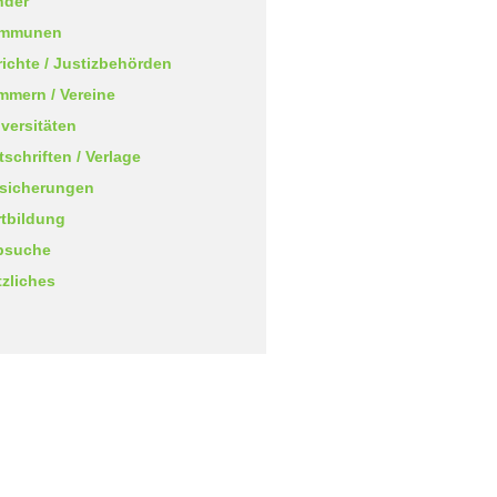
nder
mmunen
ichte / Justizbehörden
mern / Vereine
versitäten
tschriften / Verlage
rsicherungen
tbildung
bsuche
zliches