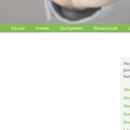
Kanzlei
Anwälte
Sachgebiete
Wissenschaft
Hie
jur
Kat
Akt
Ge
Re
Eu
Bu